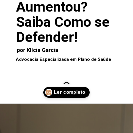
Aumentou?
Saiba Como se
Defender!
por Klícia Garcia
Advocacia Especializada em Plano de Saúde
Opening
https://kliciagarcia.com.br/reajuste-do-plano-de-saude-2025-como-se-defender-de-aumentos-abusivos/