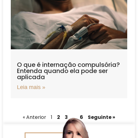
O que é internação compulsória?
Entenda quando ela pode ser
aplicada
Leia mais »
« Anterior
1
2
3
…
6
Seguinte »