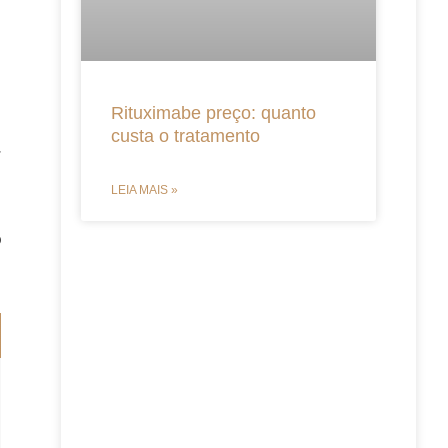
Rituximabe preço: quanto
custa o tratamento
r
o
LEIA MAIS »
s
o
: