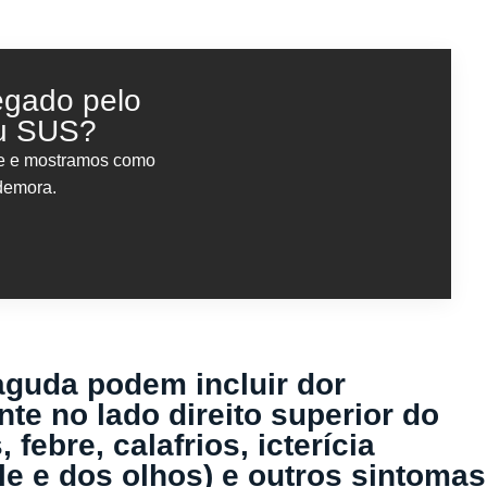
egado pelo
ou SUS?
te e mostramos como
 demora.
aguda podem incluir dor
te no lado direito superior do
ebre, calafrios, icterícia
le e dos olhos) e outros sintomas