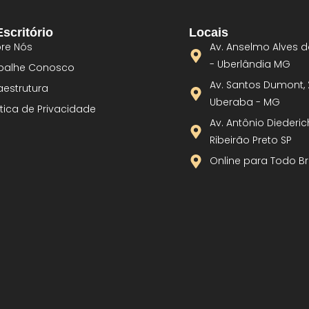
scritório
Locais
re Nós
Av. Anselmo Alves d
- Uberlândia MG
balhe Conosco
Av. Santos Dumont, 
raestrutura
Uberaba - MG
ítica de Privacidade
Av. Antônio Diederic
Ribeirão Preto SP
Online para Todo Br