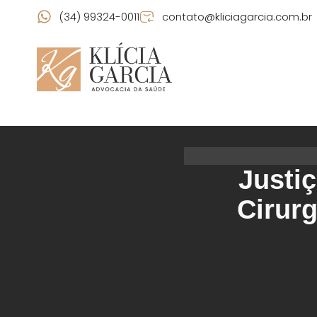
(34) 99324-0011
contato@kliciagarcia.com.br
Justi
Cirurg