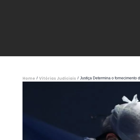
Home
Vitórias Judiciais
/
/
Justiça Determina o fornecimento d