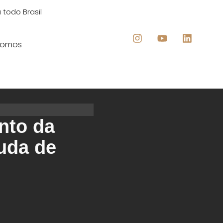
 todo Brasil
Somos
nto da
guda de