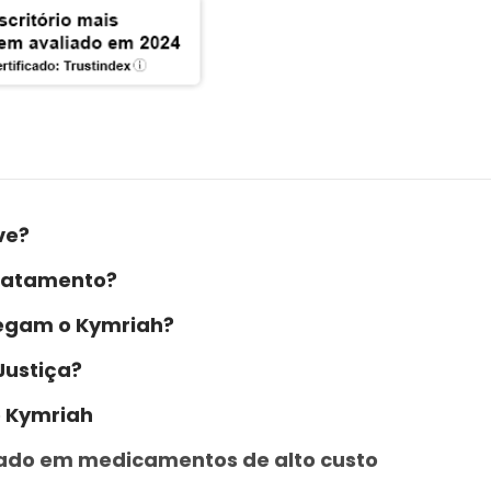
ve?
tratamento?
negam o Kymriah?
Justiça?
o Kymriah
ado em medicamentos de alto custo