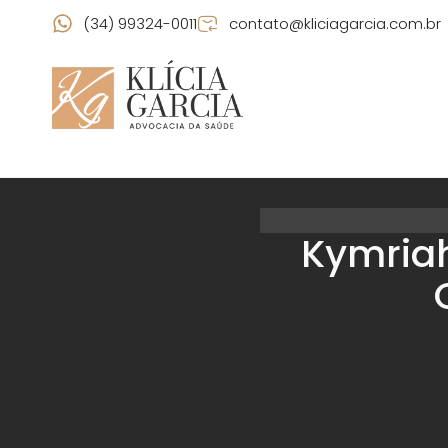
(34) 99324-0011
contato@kliciagarcia.com.br
Kymriah