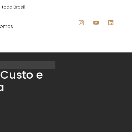
 todo Brasil
Somos
 Custo e
a