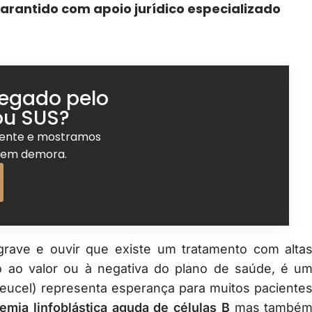
arantido com apoio jurídico especializado
negado pelo
ou SUS?
mente e mostramos
 sem demora.
rave e ouvir que existe um tratamento com alta
o ao valor ou à negativa do plano de saúde, é u
leucel) representa esperança para muitos paciente
emia linfoblástica aguda de células B
mas també