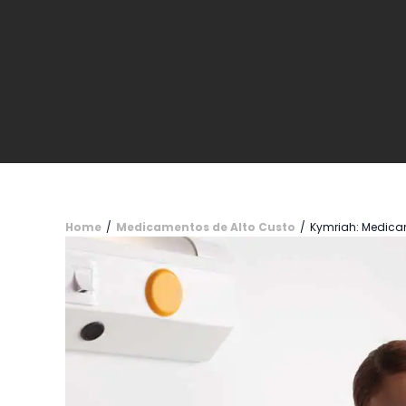
Home
/
Medicamentos de Alto Custo
/
Kymriah: Medicam