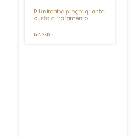
Rituximabe preço: quanto
custa o tratamento
LEIA MAIS »
s
m
s
m