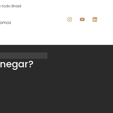
 todo Brasil
Somos
 negar?