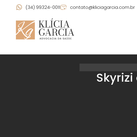
(34) 99324-0011
contato@kliciagarcia.com.br
Skyriz