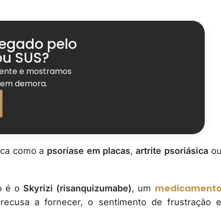
negado pelo
ou SUS?
mente e mostramos
 sem demora.
nica como a
psoríase em placas
,
artrite psoriásica
o
medicament
o é o
Skyrizi (risanquizumabe)
, um
recusa a fornecer, o sentimento de frustração 