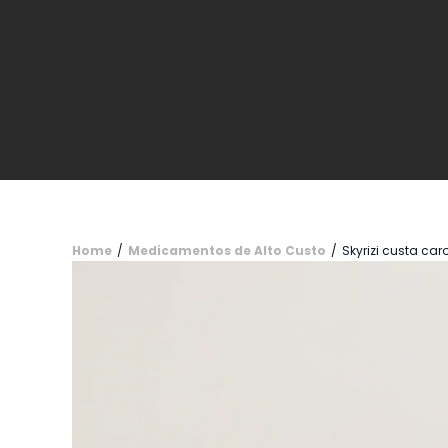
Home
/
Medicamentos de Alto Custo
/
Skyrizi custa car