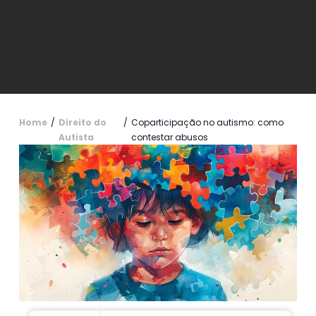
Home
/
Direito do
/
Coparticipação no autismo: como
Autista
contestar abusos