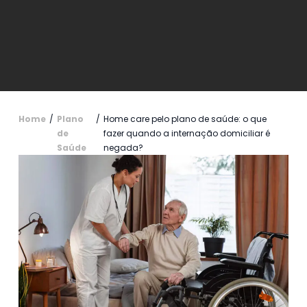
Home
/
Plano
/
Home care pelo plano de saúde: o que
de
fazer quando a internação domiciliar é
Saúde
negada?