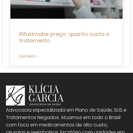
Rituximabe preço: quanto custa o
tratamento
LEIA MAIS »
Advocacia especializada em Plano de Saúde, SUS e
Tratamentos Negados. Atuamos em todo o Brasil
com foco em medicamentos de alto custo,
cirurgias e reembolsos. Escritório com unidades em