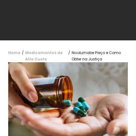
Home
/
Medicamentos de
/
Nivolumabe Preço e Como
Alto Custo
Obter na Justiça