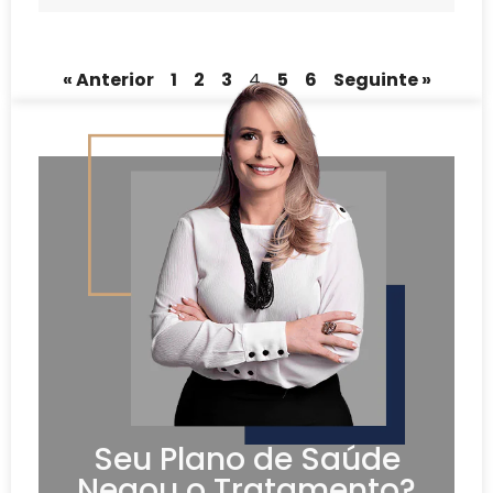
« Anterior
1
2
3
4
5
6
Seguinte »
Seu Plano de Saúde
Negou o Tratamento?